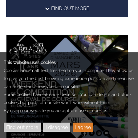
FIND OUT MORE
This website uses cookies
Cookies are small text files held on your computer.They allow us
to give you the best browsing experience possible and mean we
can understand how you use our site.
Some cookies have already been set. You can delete and block
cookies but parts of our site won't work without them.
By using our website you accept our use of cookies.
Find out more
I disagree
I agree